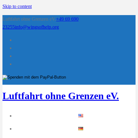
Skip to content
Luftfahrt ohne Grenzen eV.
+49 69 690
23255
info@wingsofhelp.org
Luftfahrt ohne Grenzen eV.