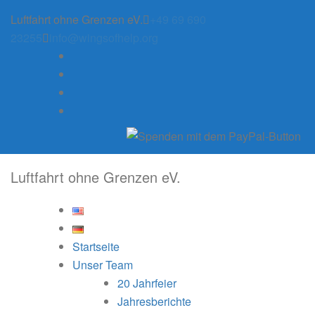
Skip
Luftfahrt ohne Grenzen eV.
+49 69 690
to
23255
info@wingsofhelp.org
content
Luftfahrt ohne Grenzen eV.
Startseite
Unser Team
20 Jahrfeier
Jahresberichte