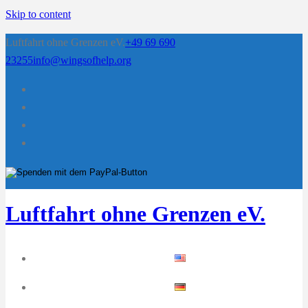
Skip to content
Luftfahrt ohne Grenzen eV.
+49 69 690
23255
info@wingsofhelp.org
Luftfahrt ohne Grenzen eV.