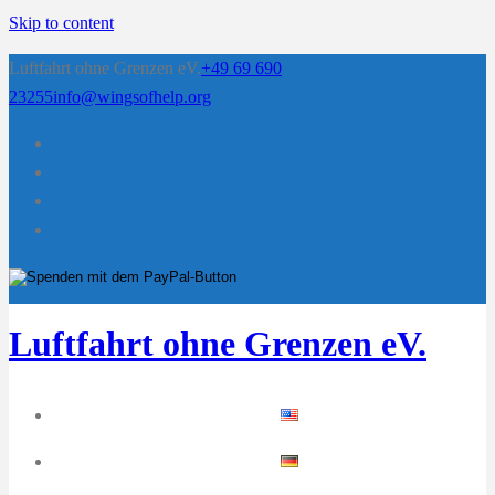
Skip to content
Luftfahrt ohne Grenzen eV.
+49 69 690
23255
info@wingsofhelp.org
Luftfahrt ohne Grenzen eV.