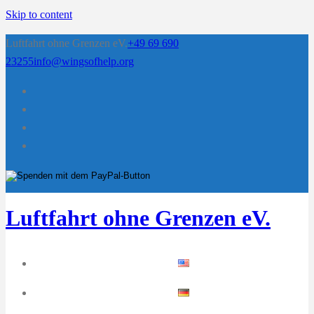
Skip to content
Luftfahrt ohne Grenzen eV.
+49 69 690
23255
info@wingsofhelp.org
Luftfahrt ohne Grenzen eV.