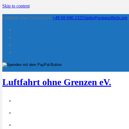
Skip to content
Luftfahrt ohne Grenzen eV.
+49 69 690 23255
info@wingsofhelp.org
Luftfahrt ohne Grenzen eV.