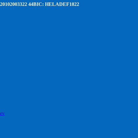
20102003322 44
BIC: HELADEF1822