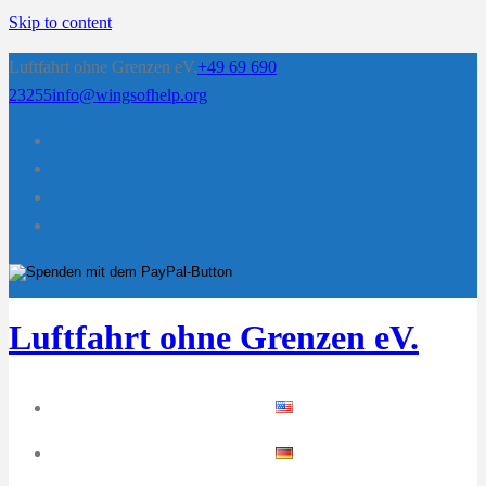
Skip to content
Luftfahrt ohne Grenzen eV.
+49 69 690
23255
info@wingsofhelp.org
Luftfahrt ohne Grenzen eV.