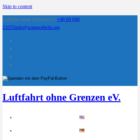
Skip to content
Luftfahrt ohne Grenzen eV.
+49 69 690
23255
info@wingsofhelp.org
Luftfahrt ohne Grenzen eV.