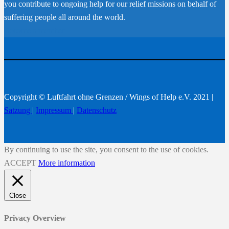
you contribute to ongoing help for our relief missions on behalf of
suffering people all around the world.
Become a member
Copyright © Luftfahrt ohne Grenzen / Wings of Help e.V. 2021 |
Satzung
|
Impressum
|
Datenschutz
By continuing to use the site, you consent to the use of cookies.
ACCEPT
More information
Close
Privacy Overview