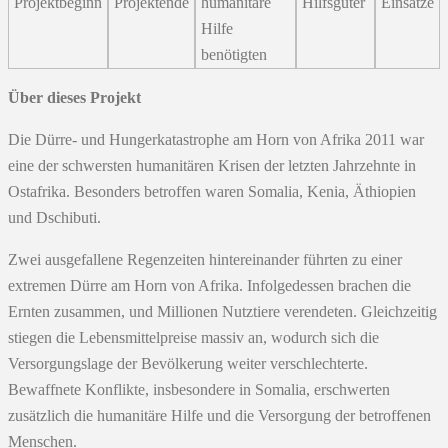
Projektbeginn
Projektende
humanitäre
Hilfsgüter
Einsätze
Hilfe
benötigten
Über dieses Projekt
Die Dürre- und Hungerkatastrophe am Horn von Afrika 2011 war
eine der schwersten humanitären Krisen der letzten Jahrzehnte in
Ostafrika. Besonders betroffen waren Somalia, Kenia, Äthiopien
und Dschibuti.
Zwei ausgefallene Regenzeiten hintereinander führten zu einer
extremen Dürre am Horn von Afrika. Infolgedessen brachen die
Ernten zusammen, und Millionen Nutztiere verendeten. Gleichzeitig
stiegen die Lebensmittelpreise massiv an, wodurch sich die
Versorgungslage der Bevölkerung weiter verschlechterte.
Bewaffnete Konflikte, insbesondere in Somalia, erschwerten
zusätzlich die humanitäre Hilfe und die Versorgung der betroffenen
Menschen.