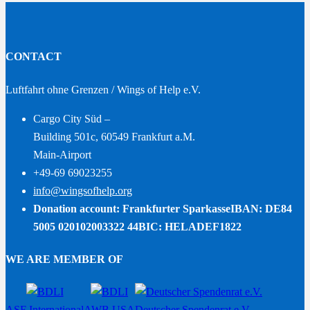
CONTACT
Luftfahrt ohne Grenzen / Wings of Help e.V.
Cargo City Süd –
Building 501c, 60549 Frankfurt a.M.
Main-Airport
+49-69 69023255
info@wingsofhelp.org
Donation account: Frankfurter Sparkasse
IBAN: DE84
5005 020102003322 44
BIC: HELADEF1822
WE ARE MEMBER OF
ASF International
AWB USA
Deutscher Spendenrat e.V.