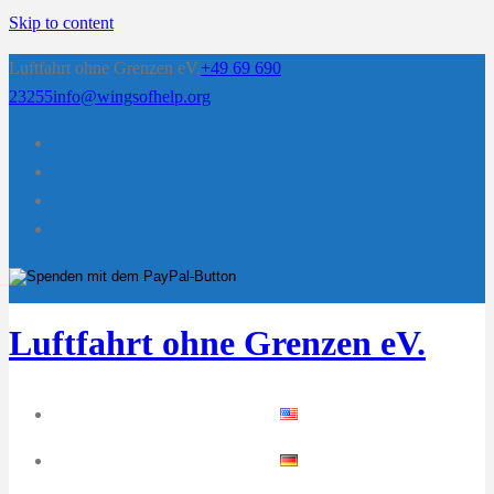
Skip to content
Luftfahrt ohne Grenzen eV.
+49 69 690
23255
info@wingsofhelp.org
Luftfahrt ohne Grenzen eV.