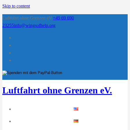
Skip to content
Luftfahrt ohne Grenzen eV.
+49 69 690
23255
info@wingsofhelp.org
Luftfahrt ohne Grenzen eV.